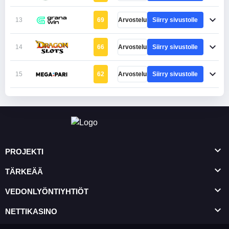
13
69
Arvostelu
Siirry sivustolle
14
66
Arvostelu
Siirry sivustolle
15
62
Arvostelu
Siirry sivustolle
PROJEKTI
TÄRKEÄÄ
VEDONLYÖNTIYHTIÖT
NETTIKASINO