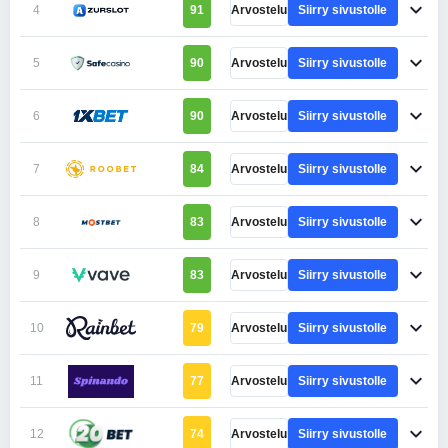
Spinando
4
91
Arvostelu
Siirry sivustolle
20Bet
20Bet
5
90
Arvostelu
Siirry sivustolle
Unibet
Azurslot
6
90
Arvostelu
Siirry sivustolle
Granawin
7
84
Arvostelu
Siirry sivustolle
Dragonslots
8
83
Arvostelu
Siirry sivustolle
Safecasino
9
83
Arvostelu
Siirry sivustolle
10
79
Arvostelu
Siirry sivustolle
11
77
Arvostelu
Siirry sivustolle
12
74
Arvostelu
Siirry sivustolle