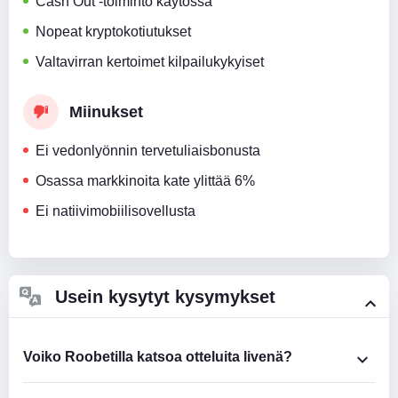
Cash Out -toiminto käytössä
Nopeat kryptokotiutukset
Valtavirran kertoimet kilpailukykyiset
Miinukset
Ei vedonlyönnin tervetuliaisbonusta
Osassa markkinoita kate ylittää 6%
Ei natiivimobiilisovellusta
Usein kysytyt kysymykset
Voiko Roobetilla katsoa otteluita livenä?