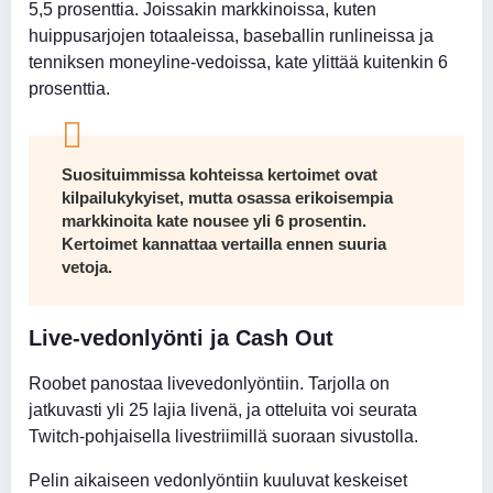
5,5 prosenttia. Joissakin markkinoissa, kuten
huippusarjojen totaaleissa, baseballin runlineissa ja
tenniksen moneyline-vedoissa, kate ylittää kuitenkin 6
prosenttia.
Suosituimmissa kohteissa kertoimet ovat
kilpailukykyiset, mutta osassa erikoisempia
markkinoita kate nousee yli 6 prosentin.
Kertoimet kannattaa vertailla ennen suuria
vetoja.
Live-vedonlyönti ja Cash Out
Roobet panostaa livevedonlyöntiin. Tarjolla on
jatkuvasti yli 25 lajia livenä, ja otteluita voi seurata
Twitch-pohjaisella livestriimillä suoraan sivustolla.
Pelin aikaiseen vedonlyöntiin kuuluvat keskeiset