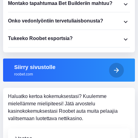
Montako tapahtumaa Bet Builderiin mahtuu?
Onko vedonlyöntiin tervetuliaisbonusta?
Tukeeko Roobet esportsia?
Siirry sivustolle
roobet.com
Haluatko kertoa kokemuksestasi? Kuulemme
mielellämme mielipiteesi! Jätä arvostelu
kasinokokemuksestasi Roobet auta muita pelaajia
valitsemaan luotettava nettikasino.