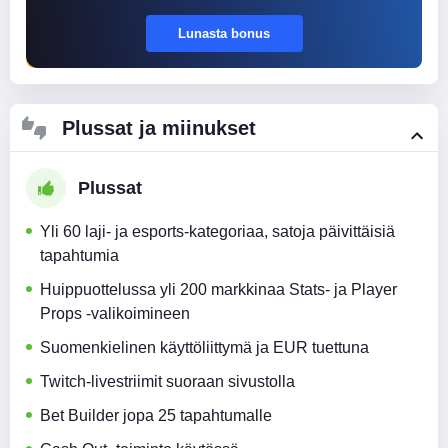
Lunasta bonus
Plussat ja miinukset
Plussat
Yli 60 laji- ja esports-kategoriaa, satoja päivittäisiä
tapahtumia
Huippuottelussa yli 200 markkinaa Stats- ja Player
Props -valikoimineen
Suomenkielinen käyttöliittymä ja EUR tuettuna
Twitch-livestriimit suoraan sivustolla
Bet Builder jopa 25 tapahtumalle