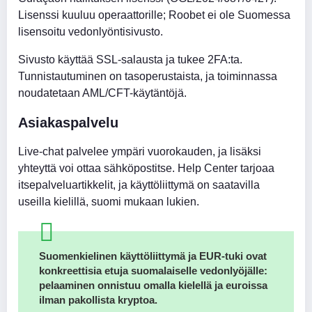
Lisenssi kuuluu operaattorille; Roobet ei ole Suomessa
lisensoitu vedonlyöntisivusto.
Sivusto käyttää SSL-salausta ja tukee 2FA:ta.
Tunnistautuminen on tasoperustaista, ja toiminnassa
noudatetaan AML/CFT-käytäntöjä.
Asiakaspalvelu
Live-chat palvelee ympäri vuorokauden, ja lisäksi
yhteyttä voi ottaa sähköpostitse. Help Center tarjoaa
itsepalveluartikkelit, ja käyttöliittymä on saatavilla
useilla kielillä, suomi mukaan lukien.
Suomenkielinen käyttöliittymä ja EUR-tuki ovat
konkreettisia etuja suomalaiselle vedonlyöjälle:
pelaaminen onnistuu omalla kielellä ja euroissa
ilman pakollista kryptoa.