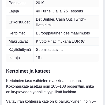
Perustettu
2019
Lajeja
40+ urheilulajia, 25+ esports
Bet Builder, Cash Out, Twitch-
Erikoisuudet
livestriimit
Kertoimet
Eurooppalainen desimaalimuoto
Maksutavat
Krypto + fiat, mukana EUR (€)
Käyttöliittymä
Suomi saatavilla
Ikäraja
18+
Kertoimet ja katteet
Kertoimien taso vaihtelee markkinan mukaan.
Kokonaiskate asettuu noin 103–108 prosenttiin, mikä
on kryptovedonlyönnille tyypillistä luokkaa.
Valtavirran kohteissa kate on kilpailukykyinen, noin 5–