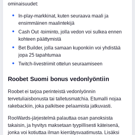
ominaisuudet:
In-play-markkinat, kuten seuraava maali ja
ensimmäinen maalintekijä
Cash Out -toiminto, jolla vedon voi sulkea ennen
kohteen päättymistä
Bet Builder, jolla samaan kuponkiin voi yhdistää
jopa 25 tapahtumaa
Twitch-livestriimit ottelun seuraamiseen
Roobet Suomi bonus vedonlyöntiin
Roobet ei tarjoa perinteistä vedonlyönnin
tervetuliaisbonusta tai talletusmatchia. Etumalli nojaa
rakebackiin, joka palkitsee pelaamista jatkuvasti.
RooWards-järjestelmä palauttaa osan panoksista
takaisin, ja hyvitys maksetaan tyypillisesti käteisenä,
jonka voi kotiuttaa ilman kierrätysvaatimusta. Lisäksi